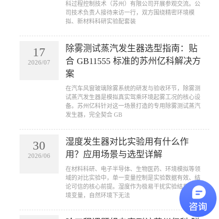
科过程控制技术（苏州）有限公司开展参观交流。公
司技术负责人接待来访一行，双方围绕精密环境模
拟、新材料科研实验配套装
除雾测试蒸汽发生器选型指南：贴
17
合 GB11555 标准的苏州亿科解决方
2026/07
案
在汽车风窗玻璃除雾系统的研发与验收环节，除雾测
试蒸汽发生器是模拟真实驾乘环境起雾工况的核心设
备。苏州亿科针对这一场景打造的专用除雾测试蒸汽
发生器，完全契合 GB
湿度发生器对比实验用有什么作
30
用？应用场景与选型详解
2026/06
在材料科研、电子半导体、生物医药、环境模拟等领
域的对比实验中，单一变量控制是实验数据有效、结
论可信的核心前提。湿度作为极易干扰实验结果的环
境变量，自然环境下无法