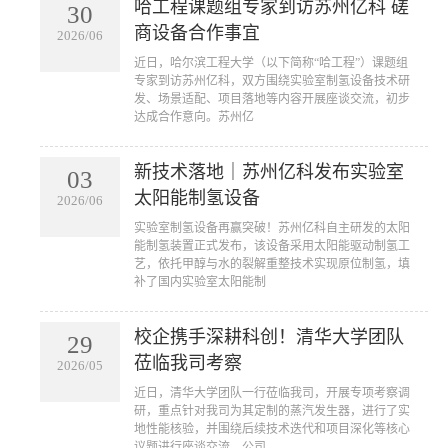
哈工程课题组专家到访苏州亿科 磋
30
商设备合作事宜
2026/06
近日，哈尔滨工程大学（以下简称“哈工程”）课题组
专家到访苏州亿科，双方围绕实验室制氢设备技术研
发、场景适配、项目落地等内容开展座谈交流，初步
达成合作意向。苏州亿
新技术落地｜苏州亿科发布实验室
03
太阳能制氢设备
2026/06
实验室制氢设备再赢突破！苏州亿科自主研发的太阳
能制氢装置正式发布，该设备采用太阳能驱动制氢工
艺，依托甲醇与水的裂解重整技术实现原位制氢，填
补了国内实验室太阳能制
校企携手深耕科创！清华大学团队
29
莅临我司考察
2026/05
近日，清华大学团队一行莅临我司，开展专项考察调
研，重点针对我司为其定制的蒸汽发生器，进行了实
地性能核验，并围绕后续技术迭代和项目深化等核心
议题进行座谈交流，公司