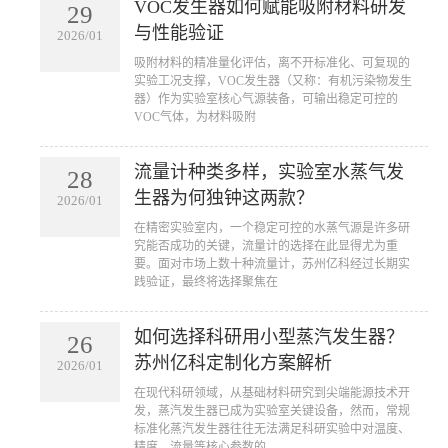
VOC发生器如何赋能吸附材料研发
29
与性能验证
2026/01
吸附材料的精准量化评估，离不开标准化、可复现的
实验工况支撑，VOC发生器（又称：有机污染物发生
器）作为实验室核心气源装备，可输出稳定可控的
VOC气体，为材料吸附
流量计种类多样，实验室水蒸气发
28
生器为何独钟这两款？
2026/01
在精密实验室内，一个稳定可控的水蒸气源是许多研
究能否成功的关键，流量计的选择在此显得尤为重
要。面对市场上数十种流量计，苏州亿科经过长期实
践验证，最终将选择聚焦在
如何选择科研用小型蒸汽发生器？
26
苏州亿科定制化方案解析
2026/01
在现代科研领域，从基础材料研究到尖端能源技术开
发，蒸汽发生器已成为实验室关键设备，然而，常规
标准化蒸汽发生器往往无法满足科研实验中对温度、
精度、流量等核心参数的