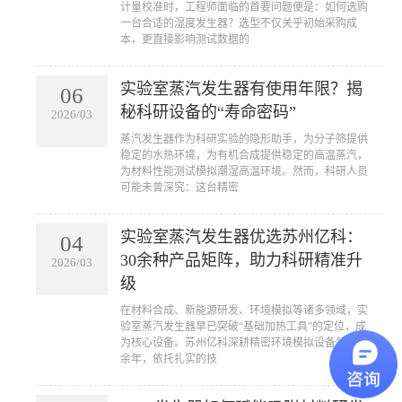
计量校准时，工程师面临的首要问题便是：如何选购
一台合适的湿度发生器？选型不仅关乎初始采购成
本，更直接影响测试数据的
实验室蒸汽发生器有使用年限？揭
06
秘科研设备的“寿命密码”
2026/03
蒸汽发生器作为科研实验的隐形助手，为分子筛提供
稳定的水热环境，为有机合成提供稳定的高温蒸汽，
为材料性能测试模拟潮湿高温环境。然而，科研人员
可能未曾深究：这台精密
实验室蒸汽发生器优选苏州亿科：
04
30余种产品矩阵，助力科研精准升
2026/03
级
在材料合成、新能源研发、环境模拟等诸多领域，实
验室蒸汽发生器早已突破“基础加热工具”的定位，成
为核心设备。苏州亿科深耕精密环境模拟设备领域20
余年，依托扎实的技