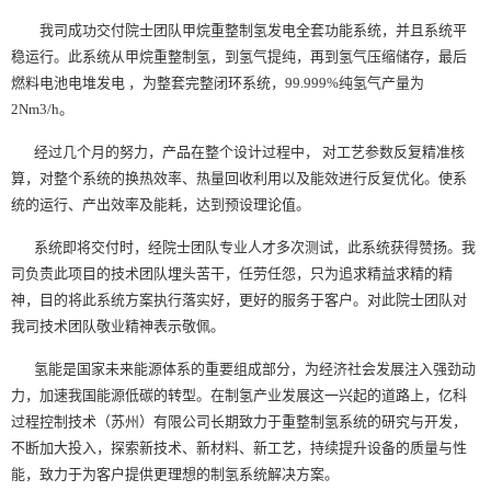
我司成功交付院士团队甲烷重整制氢发电全套功能系统，并且系统平
稳运行。此系统从甲烷重整制氢，到氢气提纯，再到氢气压缩储存，最后
燃料电池电堆发电 ，为整套完整闭环系统，99.999%纯氢气产量为
2Nm3/h。
经过几个月的努力，产品在整个设计过程中， 对工艺参数反复精准核
算，对整个系统的换热效率、热量回收利用以及能效进行反复优化。使系
统的运行、产出效率及能耗，达到预设理论值。
系统即将交付时，经院士团队专业人才多次测试，此系统获得赞扬。我
司负责此项目的技术团队埋头苦干，任劳任怨，只为追求精益求精的精
神，目的将此系统方案执行落实好，更好的服务于客户。对此院士团队对
我司技术团队敬业精神表示敬佩。
氢能是国家未来能源体系的重要组成部分，为经济社会发展注入强劲动
力，加速我国能源低碳的转型。在制氢产业发展这一兴起的道路上，亿科
过程控制技术（苏州）有限公司长期致力于重整制氢系统的研究与开发，
不断加大投入，探索新技术、新材料、新工艺，持续提升设备的质量与性
能，致力于为客户提供更理想的制氢系统解决方案。