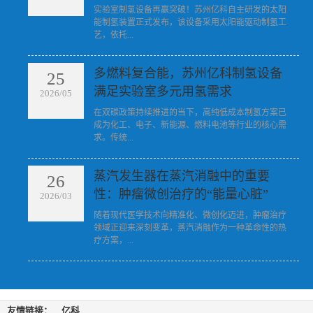
​实验室制氢设备再赢突破！苏州亿科自主研发的太阳
能制氢装置正式发布，该设备采用太阳能驱动制氢工
艺，依托...
多燃料复合能，苏州亿科制氢设备
25
满足实验室多元用氢需求
2026/05
​在双碳政策持续推进的当下，高纯低成本制氢方案已
成为化工、电子、新能源、燃料电池等行业的核心需
求。传统...
蒸汽发生器在蒸汽消融中的重要
26
性：肿瘤微创治疗的“能量心脏”
2026/03
​随着现代医学技术向精准化、微创化迈进，肿瘤治疗
领域正迎来深刻变革，蒸汽消融作为一种革命性的热
疗方案，...
友情链接：
亿科