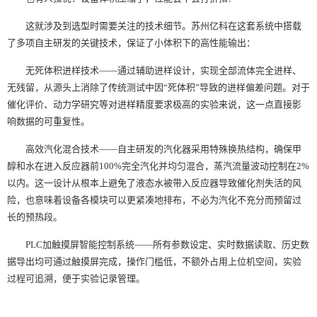
这就涉及到选型时需要关注的技术细节。苏州亿科在这套系统中搭载
了多项自主研发的关键技术，保证了小体积下的高性能输出：
无死体积进样技术——通过辅助进样设计，实现全部流体完全进样、
无残留，从源头上消除了传统测试中因“死体积”导致的进样偏差问题。对于
催化评价、动力学研究等对进样精度要求极高的实验来说，这一点直接影
响数据的可重复性。
高效汽化混合技术——自主研发的汽化器采用特殊换热结构，确保甲
醇和水在进入反应器前100%完全汽化并均匀混合，蒸汽流量波动控制在2%
以内。这一设计从根本上避免了液态水被带入反应器导致催化剂失活的风
险，也意味着设备各模块可以更紧凑地排布，不必为汽化不充分而预留过
长的预热段。
PLC加触摸屏智能控制系统——所有参数设定、实时数据读取、历史数
据导出均可通过触摸屏完成，操作门槛低，不额外占用上位机空间，实验
过程可追溯，便于实验记录管理。