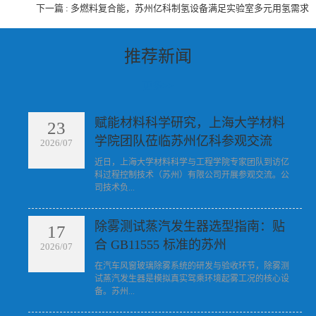
下一篇 : 多燃料复合能，苏州亿科制氢设备满足实验室多元用氢需求
推荐新闻
更多>>
赋能材料科学研究，上海大学材料
23
学院团队莅临苏州亿科参观交流
2026/07
​近日，上海大学材料科学与工程学院专家团队到访亿
科过程控制技术（苏州）有限公司开展参观交流。公
司技术负...
除雾测试蒸汽发生器选型指南：贴
17
合 GB11555 标准的苏州
2026/07
​在汽车风窗玻璃除雾系统的研发与验收环节，除雾测
试蒸汽发生器是模拟真实驾乘环境起雾工况的核心设
备。苏州...