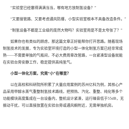
“实验室已经塞得满满当当，哪有地方放制氢设备？”
“又要接管路、又要考虑通风防爆，小型实验室根本不具备改造条件。”
“制氢设备不都是工业级的庞然大物吗？实验室用是不是太夸张了？”
如果你也有类似的顾虑，那这篇文章正好能帮你打开思路。随着现场
制氢技术的发展，专为实验室环境打造的小型一体化制氢方案已经非常成
熟——不需要单独的气瓶间，不必大费周章改管路，一台紧凑型设备就能
在实验台旁安静工作，稳定提供高纯氢气。
小型一体化方案，究竟“小”在哪里？
以在高校和科研院所积累了大量应用案例的苏州亿科为例，其核心产
品采用甲醇水蒸气重整制氢技术路线，把预热、汽化、重整、纯化等多个
功能模块高度集成在一台设备内，整机设计紧凑，运行噪音低于55dB，无
振动干扰，可以直接放置在实验台旁或通风橱附近，无需单独机房。